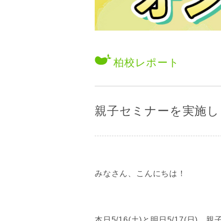
柏校
レポート
親子セミナーを実施します！
みなさん、こんにちは！
本日5/16(土)と明日5/17(日)