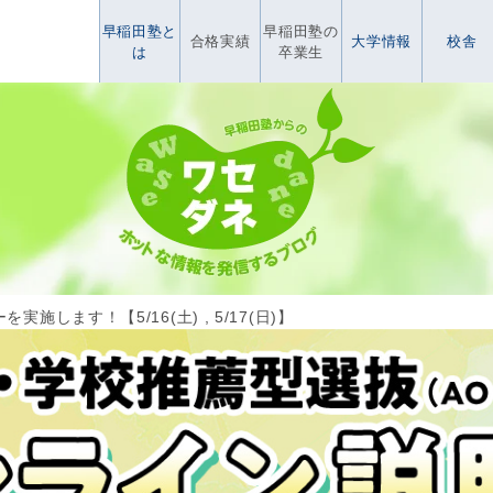
早稲田塾と
早稲田塾の
合格実績
大学情報
校舎
は
卒業生
実施します！【5/16(土) , 5/17(日)】