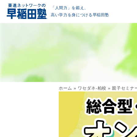
「人間力」を鍛え、
高い学力を身につける早稲田塾
ホーム
»
ワセダネ-柏校
»
親子セミナーを