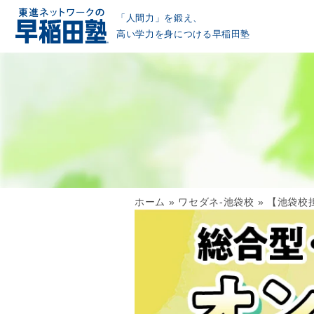
「人間力」を鍛え、
高い学力を身につける早稲田塾
ホーム
»
ワセダネ-池袋校
»
【池袋校