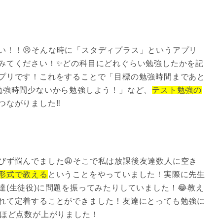
い！！😣そんな時に「スタディプラス」というアプリ
みてください！✨どの科目にどれぐらい勉強したかを記
プリです！これをすることで「目標の勉強時間まであと
勉強時間少ないから勉強しよう！」など、
テスト勉強の
つながりました‼️
びず悩んでました😩そこで私は放課後友達数人に空き
形式で教える
ということをやっていました！実際に先生
(生徒役)に問題を振ってみたりしていました！😂教え
れて定着することができました！友達にとっても勉強に
点ほど点数が上がりました！