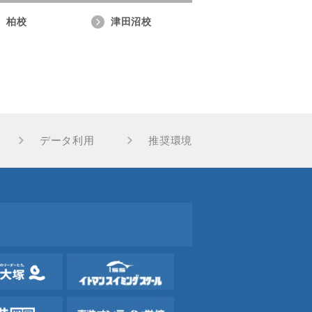
柏校
津田沼校
データ利用
推奨環境