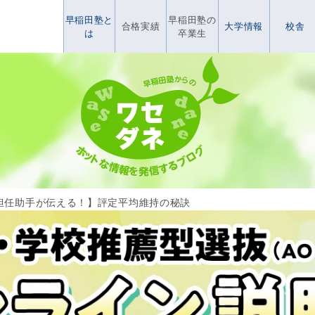
早稲田塾と
早稲田塾の
合格実績
大学情報
校舎
は
卒業生
担任助手が伝える！】評定平均維持の秘訣