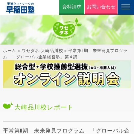
資料請求
お問い合わせ
ホーム
»
ワセダネ-大崎品川校
»
平常第Ⅱ期 未来発見プログラ
ム 「グローバル企業経営塾」第４講
大崎品川校
レポート
平常第Ⅱ期 未来発見プログラム 「グローバル企