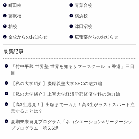
町田校
青葉台校
藤沢校
横浜校
柏校
津田沼校
全校からのお知らせ
広報部からのお知らせ
最新記事
「竹中平蔵 世界塾 世界を知るサマースクール in 香港」三日
目
【私の大学紹介】慶應義塾大学SFCの魅力編
【私の大学紹介】上智大学経済学部経済学科の魅力編
【高3生必見！】出願まで一カ月！高3生がラストスパート注
意することは？
夏期未来発見プログラム「ネゴシエーション&リーダーシッ
ププログラム」第5.6講