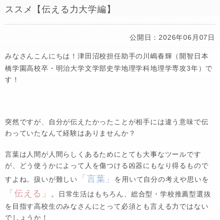
ススメ【伝える力大学編】
公開日：2026年06月07日
みなさんこんにちは！津田沼校担任助手の川嶋春輝（開智日本
橋学園高校卒・明治大学文学部史学地理学科地理学専攻3年）で
す！
突然ですが、
自分が伝えたかったことが相手には違う意味で伝
わっていた
なんて経験はありませんか？
言葉は人間が人間らしくあるためにとても大事なツールです
が、どう使うかによって人を傷つける凶器にもなり得るもので
「言葉」
すよね。扱いが難しい
を用いて自分の考えや思いを
「伝える」
。日常生活はもちろん、総合型・学校推薦型選抜
を目指す高校生のみなさんにとって必須とも言える力ではない
でしょうか！