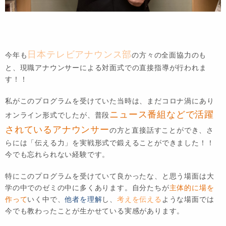
日本テレビアナウンス部
今年も
の方々の全面協力のも
と、現職アナウンサーによる対面式での直接指導が行われま
す！！
私がこのプログラムを受けていた当時は、まだコロナ渦にあり
ニュース番組などで活躍
オンライン形式でしたが、普段
されているアナウンサー
の方と直接話すことができ、さ
らには「伝える力」を実戦形式で鍛えることができました！！
今でも忘れられない経験です。
特にこのプログラムを受けていて良かったな、と思う場面は大
学の中でのゼミの中に多くあります。自分たちが
主体的に場を
作って
いく中で、
他者を理解
し、
考えを伝える
ような場面では
今でも教わったことが生かせている実感があります。