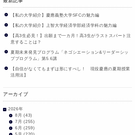
最新記事
【私の大学紹介】慶應義塾大学SFCの魅力編
【私の大学紹介】上智大学経済学部経済学科の魅力編
【高3生必見！】出願まで一カ月！高3生がラストスパート注
意することは？
夏期未来発見プログラム「ネゴシエーション&リーダーシッ
ププログラム」第5.6講
【自信がなくてもまずは形にすべし！ 現役慶應の夏期授業
活用法】
アーカイブ
2026年
8月
(43)
7月
(255)
6月
(259)
5月
(220)