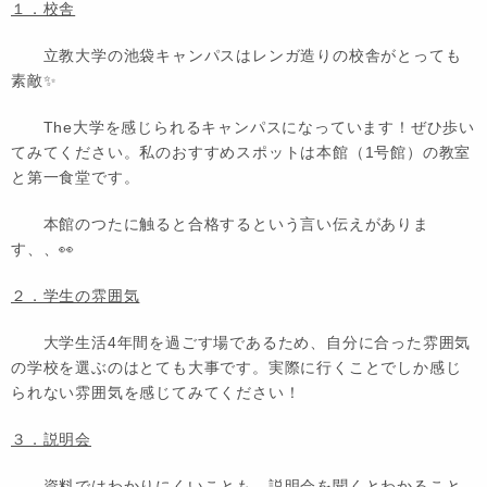
１．校舎
立教大学の池袋キャンパスはレンガ造りの校舎がとっても
素敵✨
The大学を感じられるキャンパスになっています！ぜひ歩い
てみてください。私のおすすめスポットは
本館
（1号館）の教室
と
第一食堂
です。
本館のつたに触ると合格するという言い伝えがありま
す、、👀
２．学生の雰囲気
大学生活4年間を過ごす場であるため、自分に合った雰囲気
の学校を選ぶのはとても大事です。実際に行くことでしか感じ
られない
雰囲気
を感じてみてください！
３．説明会
資料ではわかりにくいことも、説明会を聞くとわかること