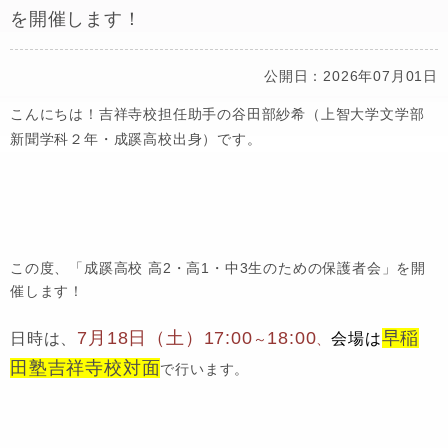
を開催します！
公開日：2026年07月01日
こんにちは！吉祥寺校担任助手の谷田部紗希（上智大学文学部
新聞学科２年・成蹊高校出身）です。
この度、「成蹊高校 高2・高1・中3生のための保護者会」を開
催します！
7月18日（土）17:00
18:00
早稲
日時は、
会場は
～
、
田塾吉祥寺
校対面
で行います。