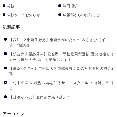
柏校
津田沼校
全校からのお知らせ
広報部からのお知らせ
最新記事
【高1・２桐蔭生必見】桐蔭学園のための“みらとび（探
求）”相談会
【筑波大志望必見👀】総合型・学校推薦型選抜 夏の攻略セミ
ナー〈筑波大学 編〉を実施します！
【高2生必見👀】早稲田大学国際教養学部の対策講座の魅力2
選！
「竹中平蔵 世界塾 世界を知るサマースクール in 香港」五日
目
【受験が不安】夏休みの乗り越え方
アーカイブ