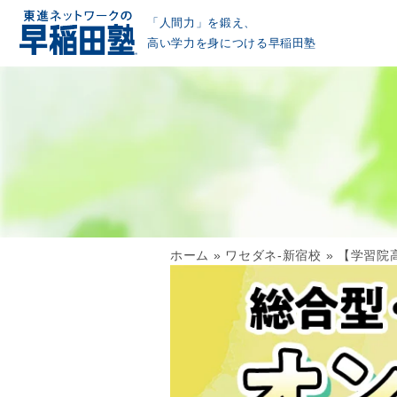
「人間力」を鍛え、
高い学力を身につける早稲田塾
ホーム
»
ワセダネ-新宿校
»
【学習院