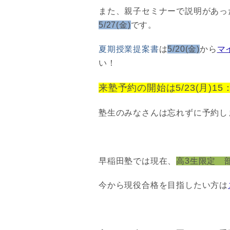
また、親子セミナーで説明があっ
5/27(金)
です。
夏期授業提案書
は
5/20(金)
から
マ
い！
来塾予約の開始は5/23(月)1
塾生のみなさんは忘れずに予約し
早稲田塾では現在、
高3生限定 
今から現役合格を目指したい方は