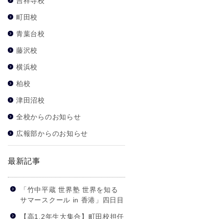
吉祥寺校
町田校
青葉台校
藤沢校
横浜校
柏校
津田沼校
全校からのお知らせ
広報部からのお知らせ
最新記事
「竹中平蔵 世界塾 世界を知る
サマースクール in 香港」四日目
【高1,2年生大集合】町田校担任