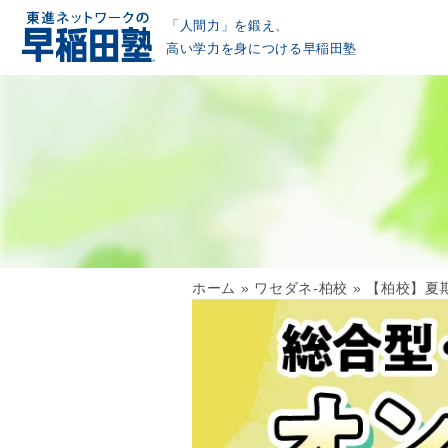
「人間力」を鍛え、
高い学力を身につける早稲田塾
ホーム
»
ワセダネ-柏校
»
【柏校】夏期