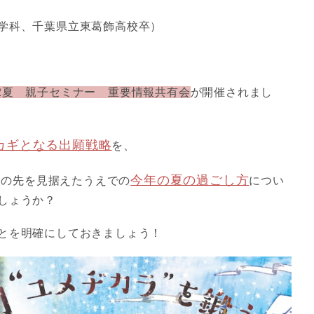
学科、千葉県立東葛飾高校卒）
22夏 親子セミナー 重要情報共有会
が開催されまし
カギとなる出願戦略
を、
今年の夏の過ごし方
にその先を見据えたうえでの
につい
しょうか？
とを明確にしておきましょう！