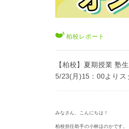
柏校
レポート
【柏校】夏期授業 塾
5/23(月)15：00よ
みなさん、こんにちは！
柏校担任助手の小林ほのかです。