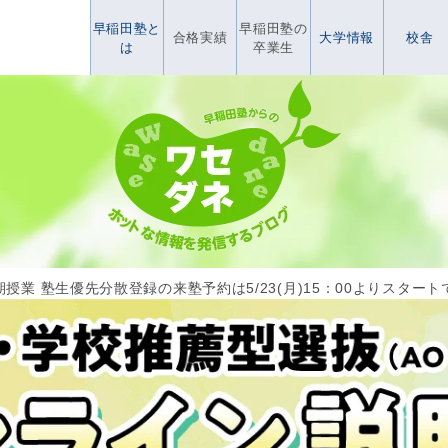
早稲田塾と
早稲田塾の
合格実績
大学情報
校舎
は
卒業生
授業 塾生優先分散登録の来塾予約は5/23(月)15：00よりスタート