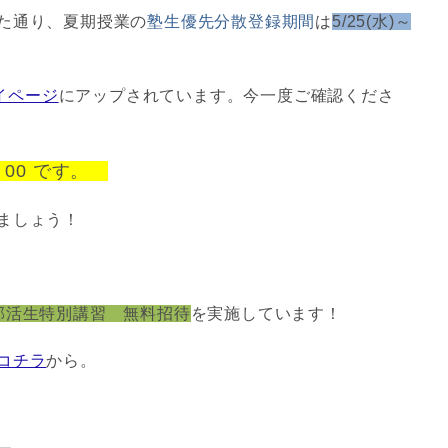
た通り、夏期授業の
塾生優先分散登録期間
は
5/25(水)～
イページ
にアップされています。今一度ご確認くださ
5：00 です。
ましょう！
部活生特別講習 無料招待
を実施しています！
コチラ
から。