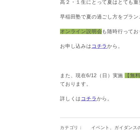
高２・１生にとって夏はとても重
早稲田塾で夏の過ごし方をプラン
オンライン説明会
も随時行ってお
お申し込みは
コチラ
から。
また、現在6/12（日）実施
【無
ております。
詳しくは
コチラ
から。
カテゴリ：
イベント、ガイダンス