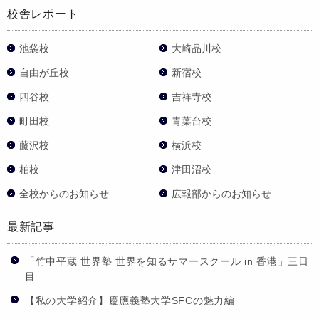
校舎レポート
池袋校
大崎品川校
自由が丘校
新宿校
四谷校
吉祥寺校
町田校
青葉台校
藤沢校
横浜校
柏校
津田沼校
全校からのお知らせ
広報部からのお知らせ
最新記事
「竹中平蔵 世界塾 世界を知るサマースクール in 香港」三日
目
【私の大学紹介】慶應義塾大学SFCの魅力編