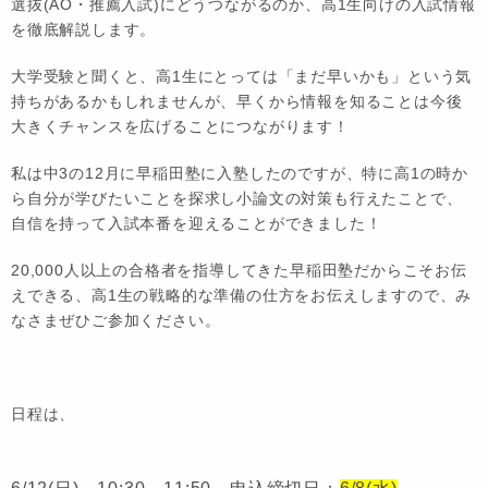
選抜(AO・推薦入試)にどうつながるのか、高1生向けの入試情報
を徹底解説します。
大学受験と聞くと、高1生にとっては「まだ早いかも」という気
持ちがあるかもしれませんが、早くから情報を知ることは
今後
大きくチャンスを広げる
ことにつながります！
私は中3の12月に早稲田塾に入塾したのですが、特に
高1の時か
ら自分が学びたいことを探求し小論文の対策も行えたことで、
自信を持って入試本番を迎えることができました
！
20,000人以上の合格者を指導してきた早稲田塾だからこそお伝
えできる、
高1生の戦略的な準備の仕方
をお伝えしますので、み
なさまぜひご参加ください。
日程は、