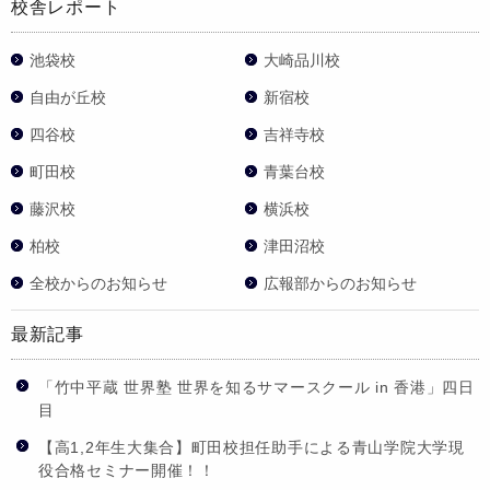
校舎レポート
池袋校
大崎品川校
自由が丘校
新宿校
四谷校
吉祥寺校
町田校
青葉台校
藤沢校
横浜校
柏校
津田沼校
全校からのお知らせ
広報部からのお知らせ
最新記事
「竹中平蔵 世界塾 世界を知るサマースクール in 香港」四日
目
【高1,2年生大集合】町田校担任助手による青山学院大学現
役合格セミナー開催！！