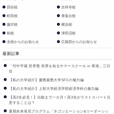
四谷校
吉祥寺校
町田校
青葉台校
藤沢校
横浜校
柏校
津田沼校
全校からのお知らせ
広報部からのお知らせ
最新記事
「竹中平蔵 世界塾 世界を知るサマースクール in 香港」三日
目
【私の大学紹介】慶應義塾大学SFCの魅力編
【私の大学紹介】上智大学経済学部経済学科の魅力編
【高3生必見！】出願まで一カ月！高3生がラストスパート注
意することは？
夏期未来発見プログラム「ネゴシエーション&リーダーシッ