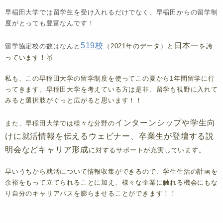
早稲田大学では留学生を受け入れるだけでなく、早稲田からの留学制
度がとっても豊富なんです！
519校
日本一
留学協定校の数はなんと
（2021年のデータ）と
を誇
っています！🥇
私も、この早稲田大学の留学制度を使ってこの夏から1年間留学に行
ってきます。早稲田大学を考えている方は是非、留学も視野に入れて
みると選択肢がぐっと広がると思います！！
インターンシップや学生向
また、早稲田大学では様々な分野の
けに就活情報を伝えるウェビナー、卒業生が登壇する説
明会などキャリア形成
に対するサポートが充実しています。
早いうちから就活について情報収集ができるので、学生生活の計画を
余裕をもって立てられることに加え、様々な企業に触れる機会にもな
り自分の
キャリアパスを膨らませる
ことができます！！