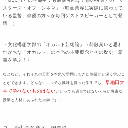
・GEC（どの学部生でも履修可能な分類の授業）の
「マ
スターズ・オブ・シネマ」
（映画業界に実際に携わって
いる監督、俳優の方々が毎回ゲストスピーカーとして登
壇！）
・文化構想学部の
「オカルト芸術論」
（胡散臭いと思わ
れがちな「オカルト」の本当の主要概念とその歴史、意
義を学ぶ！）
などなど、それぞれの分野を本気で学問してきた教授方と深く学ぶこ
早稲田大
とができます。どんなにニッチな興味を持った学生でも、
学で学べないものはない
といっても過言ではないくらい豊富な
授業と人材にあふれた大学です！