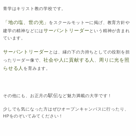
青学はキリスト教の学校です。
「地の塩、世の光」
をスクールモットーに掲げ、教育方針や
サーバントリーダー
建学の精神などには
という精神が含まれ
ています。
サーバントリーダー
とは、縁の下の力持ちとしての役割を担
社会や人に貢献する人
周りに光を照
ったリーダー像で、
、
らせる人
を育みます。
駅伝
その他にも、お正月の
など魅力満載の大学です！
少しでも気になった方はぜひオープンキャンパスに行ったり、
HPをのぞいてみてください！