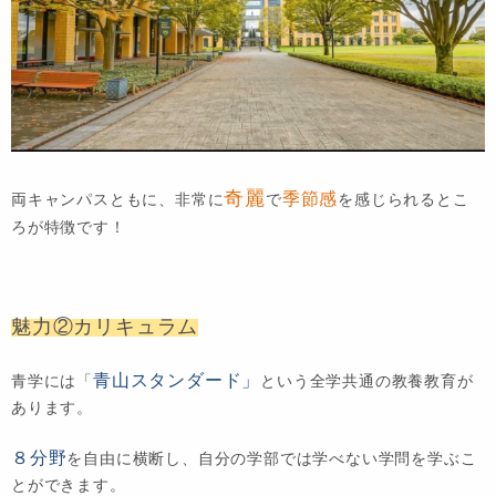
奇麗
季節感
両キャンパスともに、非常に
で
を感じられるとこ
ろが特徴です！
魅力②カリキュラム
青山スタンダード」
青学には「
という全学共通の教養教育が
あります。
８分野
を自由に横断し、自分の学部では学べない学問を学ぶこ
とができます。