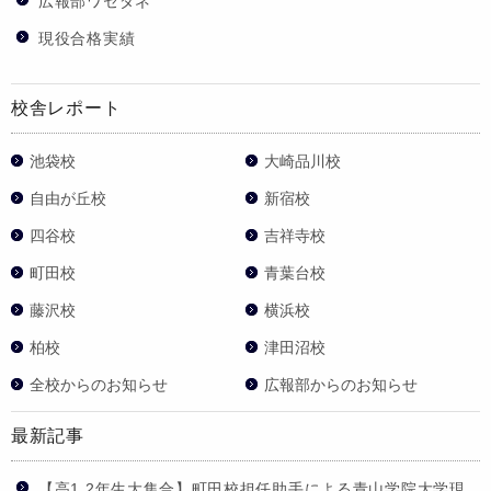
広報部ワセダネ
現役合格実績
校舎レポート
池袋校
大崎品川校
自由が丘校
新宿校
四谷校
吉祥寺校
町田校
青葉台校
藤沢校
横浜校
柏校
津田沼校
全校からのお知らせ
広報部からのお知らせ
最新記事
【高1,2年生大集合】町田校担任助手による青山学院大学現