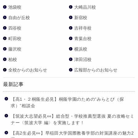
池袋校
大崎品川校
自由が丘校
新宿校
四谷校
吉祥寺校
町田校
青葉台校
藤沢校
横浜校
柏校
津田沼校
全校からのお知らせ
広報部からのお知らせ
最新記事
【高1・２桐蔭生必見】桐蔭学園のための“みらとび（探
求）”相談会
【筑波大志望必見👀】総合型・学校推薦型選抜 夏の攻略セミ
ナー〈筑波大学 編〉を実施します！
【高2生必見👀】早稲田大学国際教養学部の対策講座の魅力2