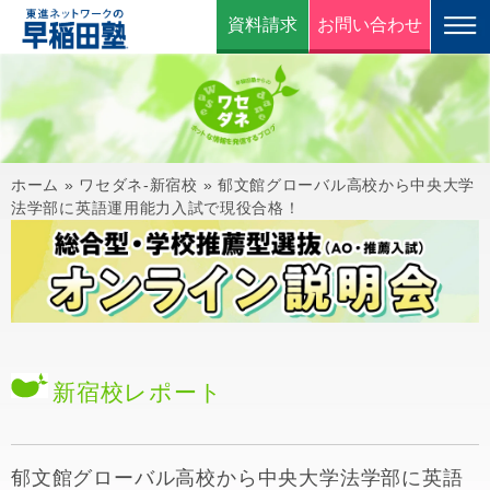
資料請求
お問い合わせ
ホーム
»
ワセダネ-新宿校
»
郁文館グローバル高校から中央大学
法学部に英語運用能力入試で現役合格！
新宿校
レポート
郁文館グローバル高校から中央大学法学部に英語