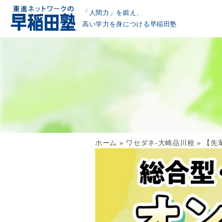
「人間力」を鍛え、
高い学力を身につける早稲田塾
ホーム
»
ワセダネ-大崎品川校
»
【先