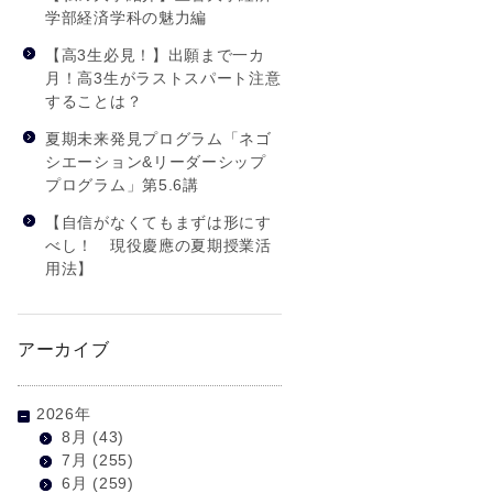
学部経済学科の魅力編
【高3生必見！】出願まで一カ
月！高3生がラストスパート注意
することは？
夏期未来発見プログラム「ネゴ
シエーション&リーダーシップ
プログラム」第5.6講
【自信がなくてもまずは形にす
べし！ 現役慶應の夏期授業活
用法】
アーカイブ
2026年
8月
(43)
7月
(255)
6月
(259)