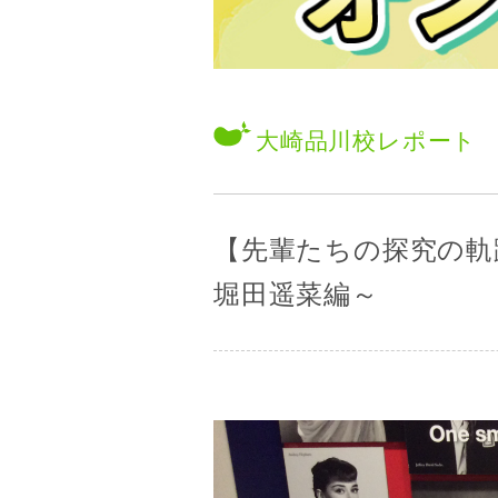
大崎品川校
レポート
【先輩たちの探究の軌
堀田遥菜編～