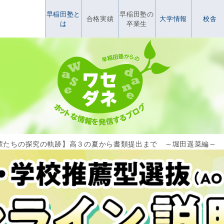
早稲田塾と
早稲田塾の
合格実績
大学情報
校舎
は
卒業生
輩たちの探究の軌跡】高３の夏から書類提出まで ～堀田遥菜編～