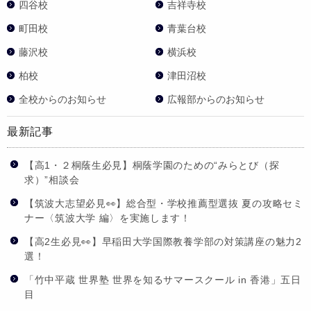
四谷校
吉祥寺校
町田校
青葉台校
藤沢校
横浜校
柏校
津田沼校
全校からのお知らせ
広報部からのお知らせ
最新記事
【高1・２桐蔭生必見】桐蔭学園のための“みらとび（探
求）”相談会
【筑波大志望必見👀】総合型・学校推薦型選抜 夏の攻略セミ
ナー〈筑波大学 編〉を実施します！
【高2生必見👀】早稲田大学国際教養学部の対策講座の魅力2
選！
「竹中平蔵 世界塾 世界を知るサマースクール in 香港」五日
目