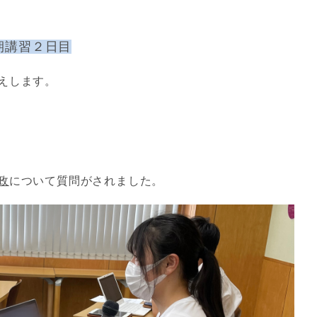
期講習２日目
えします。
政
について質問がされました。