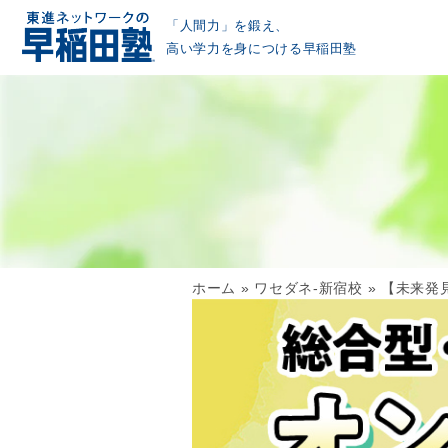
「人間力」を鍛え、
高い学力を身につける早稲田塾
ホーム
»
ワセダネ-新宿校
»
【未来発