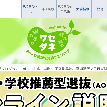
早稲田塾と
早稲田塾の
合格実績
大学情報
校舎
は
卒業生
見プログラムレポート】第11期竹中平蔵世界塾の夏期講習２日目が