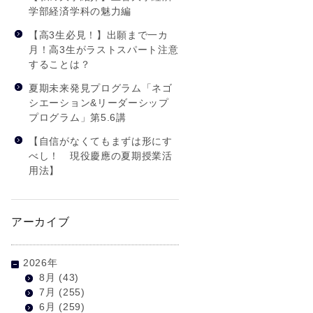
学部経済学科の魅力編
【高3生必見！】出願まで一カ
月！高3生がラストスパート注意
することは？
夏期未来発見プログラム「ネゴ
シエーション&リーダーシップ
プログラム」第5.6講
【自信がなくてもまずは形にす
べし！ 現役慶應の夏期授業活
用法】
アーカイブ
2026年
8月
(43)
7月
(255)
6月
(259)