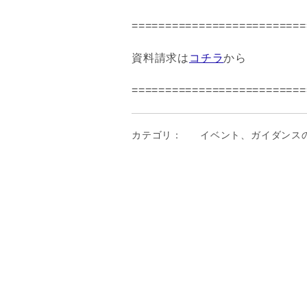
==========================
資料請求は
コチラ
から
==========================
カテゴリ：
イベント、ガイダンス