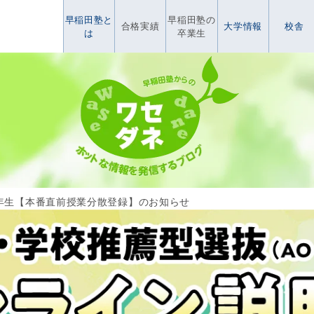
早稲田塾と
早稲田塾の
合格実績
大学情報
校舎
は
卒業生
年生【本番直前授業分散登録】のお知らせ