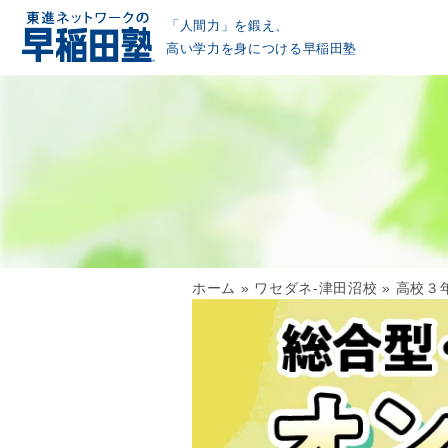
「人間力」を鍛え、
高い学力を身につける早稲田塾
ホーム
»
ワセダネ-津田沼校
»
高校３