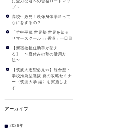
に全力な君への合格ロードマッ
プ～
高校生必見！映像身体学科って
なにをするの？
「竹中平蔵 世界塾 世界を知る
サマースクール in 香港」一日目
【新宿校担任助手が伝え
る】 〜夏休みの塾の活用方
法〜
【筑波大志望必見👀】総合型・
学校推薦型選抜 夏の攻略セミナ
ー〈筑波大学 編〉を実施しま
す！
アーカイブ
2026年