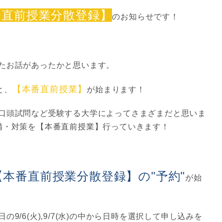
番直前授業分散登録】
のお知らせです！
たお話があったかと思います。
【本番直前授業】
と、
が始まります！
口頭試問など受験する大学によってさまざまだと思いま
備・対策を【本番直前授業】行っていきます！
:00～【本番直前授業分散登録】の"予約"
が始
9/6(火),9/7(水)の中から日時を選択して申し込みを