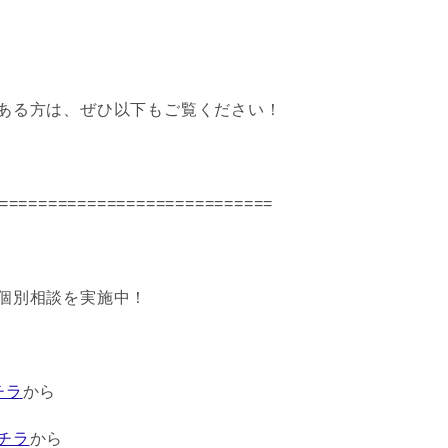
ある方は、ぜひ以下もご覧ください！
============================
個別相談を実施中！
チラ
から
チラ
から