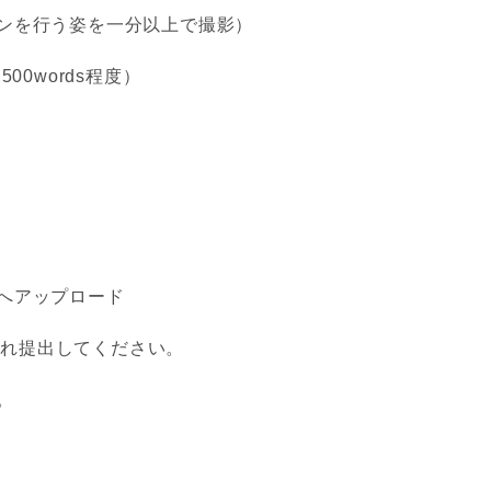
ンを行う姿を一分以上で撮影）
00words程度）
へアップロード
れぞれ提出してください。
。