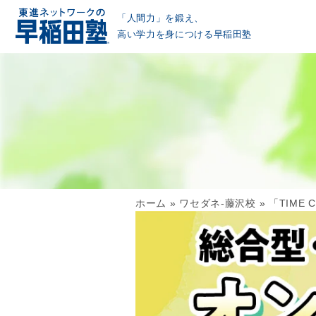
「人間力」を鍛え、
高い学力を身につける早稲田塾
ホーム
»
ワセダネ-藤沢校
»
「TIME