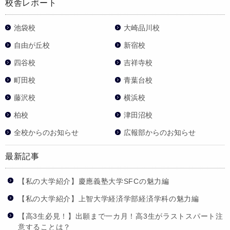
校舎レポート
池袋校
大崎品川校
自由が丘校
新宿校
四谷校
吉祥寺校
町田校
青葉台校
藤沢校
横浜校
柏校
津田沼校
全校からのお知らせ
広報部からのお知らせ
最新記事
【私の大学紹介】慶應義塾大学SFCの魅力編
【私の大学紹介】上智大学経済学部経済学科の魅力編
【高3生必見！】出願まで一カ月！高3生がラストスパート注
意することは？