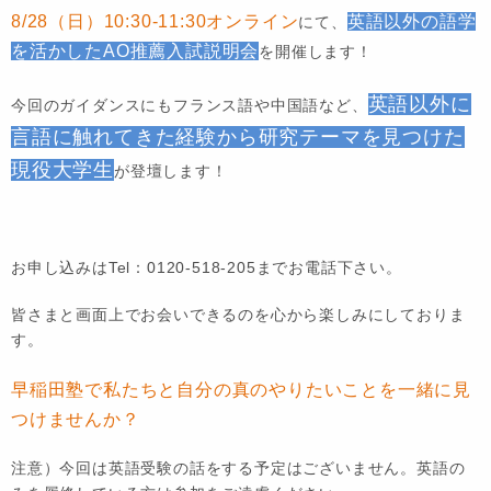
8/28（日）10:30-11:30オンライン
英語以外の語学
にて、
を活かしたAO推薦入試説明会
を開催します！
英語以外に
今回のガイダンスにもフランス語や中国語など、
言語に触れてきた経験から研究テーマを見つけた
現役大学生
が登壇します！
お申し込みはTel：0120-518-205までお電話下さい。
皆さまと画面上でお会いできるのを心から楽しみにしておりま
す。
早稲田塾で私たちと自分の真のやりたいことを一緒に見
つけませんか？
注意）今回は英語受験の話をする予定はございません。英語の