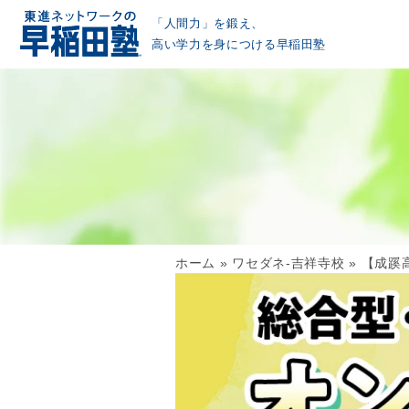
「人間力」を鍛え、
高い学力を身につける早稲田塾
ホーム
»
ワセダネ-吉祥寺校
»
【成蹊