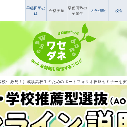
早稲田塾と
早稲田塾の
合格実績
大学情報
校舎
は
卒業生
高校生必見！】成蹊高校生のためのポートフォリオ攻略セミナーを実