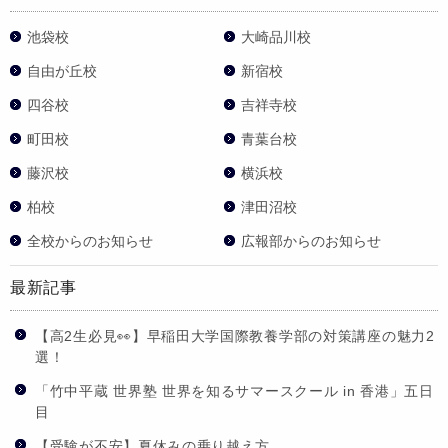
池袋校
大崎品川校
自由が丘校
新宿校
四谷校
吉祥寺校
町田校
青葉台校
藤沢校
横浜校
柏校
津田沼校
全校からのお知らせ
広報部からのお知らせ
最新記事
【高2生必見👀】早稲田大学国際教養学部の対策講座の魅力2
選！
「竹中平蔵 世界塾 世界を知るサマースクール in 香港」五日
目
【受験が不安】夏休みの乗り越え方