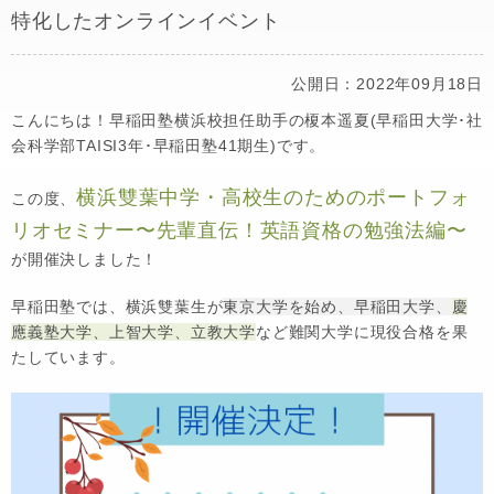
特化したオンラインイベント
公開日：2022年09月18日
こんにちは！早稲田塾横浜校担任助手の榎本遥夏(早稲田大学･社
会科学部TAISI3年･早稲田塾41期生)です。
横浜雙葉中学・高校生のためのポートフォ
この度、
リオセミナー〜先輩直伝！英語資格の勉強法編〜
が開催決しました！
早稲田塾では、横浜雙葉生が
東京大学を始め、早稲田大学、
慶
應義塾大学、上智大学、立教大学
など難関大学に現役合格を果
たしています。