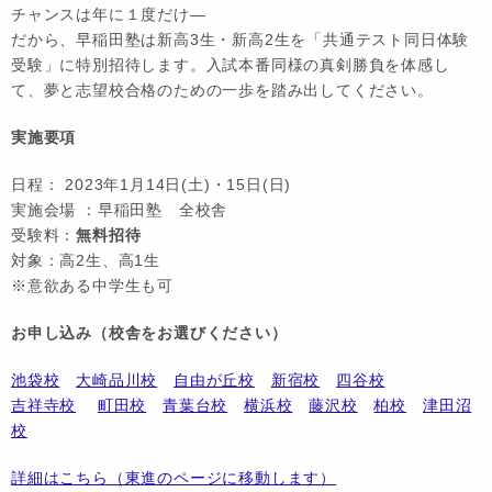
チャンスは年に１度だけ―
だから、早稲田塾は新高3生・新高2生を「共通テスト同日体験
受験」に特別招待します。入試本番同様の真剣勝負を体感し
て、夢と志望校合格のための一歩を踏み出してください。
実施要項
日程： 2023年1月14日(土)・15日(日)
実施会場 ：早稲田塾 全校舎
受験料：
無料招待
対象：高2生、高1生
※意欲ある中学生も可
お申し込み（校舎をお選びください）
池袋校
大崎品川校
自由が丘校
新宿校
四谷校
吉祥寺校
町田校
青葉台校
横浜校
藤沢校
柏校
津田沼
校
詳細はこちら（東進のページに移動します）