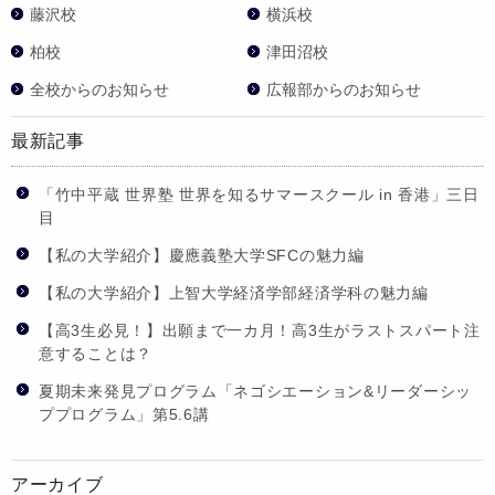
藤沢校
横浜校
柏校
津田沼校
全校からのお知らせ
広報部からのお知らせ
最新記事
「竹中平蔵 世界塾 世界を知るサマースクール in 香港」三日
目
【私の大学紹介】慶應義塾大学SFCの魅力編
【私の大学紹介】上智大学経済学部経済学科の魅力編
【高3生必見！】出願まで一カ月！高3生がラストスパート注
意することは？
夏期未来発見プログラム「ネゴシエーション&リーダーシッ
ププログラム」第5.6講
アーカイブ