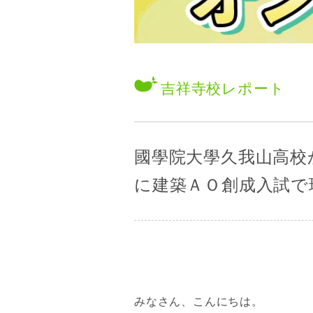
吉祥寺校
レポート
國學院大學久我山高校
に建築ＡＯ創成入試で
みなさん、こんにちは。