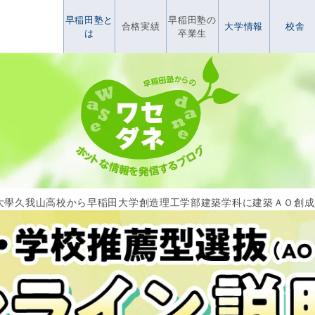
早稲田塾と
早稲田塾の
合格実績
大学情報
校舎
は
卒業生
大學久我山高校から早稲田大学創造理工学部建築学科に建築ＡＯ創成