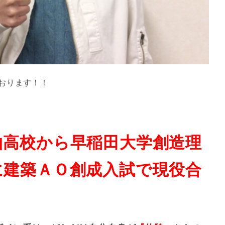
おります！！
山高校から早稲田大学創造理
に建築ＡＯ創成入試で現役合