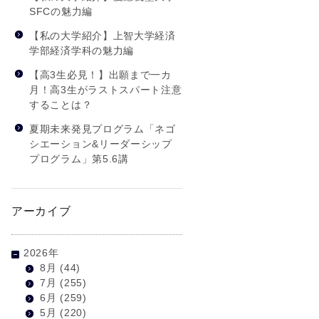
SFCの魅力編
【私の大学紹介】上智大学経済
学部経済学科の魅力編
【高3生必見！】出願まで一カ
月！高3生がラストスパート注意
することは？
夏期未来発見プログラム「ネゴ
シエーション&リーダーシップ
プログラム」第5.6講
アーカイブ
2026年
8月
(44)
7月
(255)
6月
(259)
5月
(220)