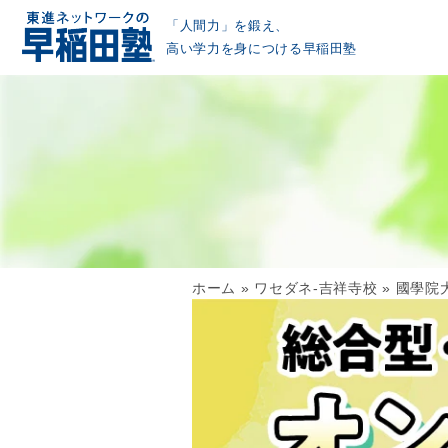
「人間力」を鍛え、
高い学力を身につける早稲田塾
ホーム
»
ワセダネ-吉祥寺校
»
國學院