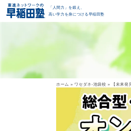
「人間力」を鍛え、
高い学力を身につける早稲田塾
ホーム
»
ワセダネ-池袋校
»
【未来発