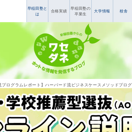
早稲田塾と
早稲田塾の
合格実績
大学情報
校舎
は
卒業生
見プログラムレポート】ハーバード流ビジネスケースメソッドプログ