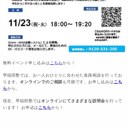
無料イベント申し込みは
こちら
から！
早稲田塾では、お一人おひとりに合わせた進路相談を行ってお
ります。
オンラインでのご相談
も可能です。お申し込みは
こち
ら
から。
現在、早稲田塾では
オンラインにてさまざまな説明会
を行って
います！ お申込は
こちら
から！