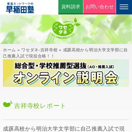
資料請求
お問い合わせ
ホーム
»
ワセダネ-吉祥寺校
»
成蹊高校から明治大学文学部に自
己推薦入試で現役合格！！
吉祥寺校
レポート
成蹊高校から明治大学文学部に自己推薦入試で現