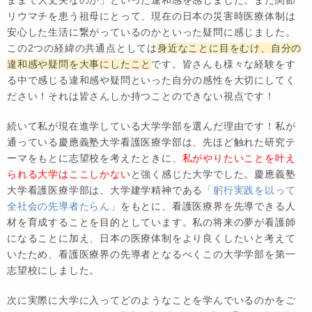
リウマチを患う祖母にとって、現在の日本の災害時医療体制は
安心した生活に繋がっているのかといった疑問に感じました。
この2つの経緯の共通点としては
身近なことに目をむけ、自分の
違和感や疑問を大事にしたこと
です。皆さんも様々な経験をす
る中で感じる違和感や疑問といった自分の感性を大切にしてく
ださい！それは皆さんしか持つことのできない視点です！
続いて私が現在進学している大学学部を選んだ理由です！私が
通っている慶應義塾大学看護医療学部は、先ほど触れた研究テ
ーマをもとに志望校を考えたときに、
私がやりたいことを叶え
られる大学はここしかない
と強く感じた大学でした。慶應義塾
大学看護医療学部は、大学建学精神である
「躬行実践を以って
全社会の先導者たらん」
をもとに、看護医療界を先導できる人
材を育成することを目的としています。私の将来の夢が看護師
になることに加え、日本の医療体制をより良くしたいと考えて
いたため、看護医療界の先導者となるべくこの大学学部を第一
志望校にしました。
次に実際に大学に入ってどのようなことを学んでいるのかをご