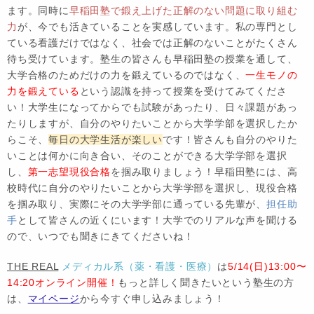
ます。同時に
早稲田塾で鍛え上げた正解のない問題に取り組む
力
が、今でも活きていることを実感しています。私の専門とし
ている看護だけではなく、社会では正解のないことがたくさん
待ち受けています。塾生の皆さんも早稲田塾の授業を通して、
大学合格のためだけの力を鍛えているのではなく、
一生モノの
力を鍛えている
という認識を持って授業を受けてみてくださ
い！大学生になってからでも試験があったり、日々課題があっ
たりしますが、自分のやりたいことから大学学部を選択したか
らこそ、
毎日の大学生活が楽しい
です！皆さんも自分のやりた
いことは何かに向き合い、そのことができる大学学部を選択
し、
第一志望現役合格
を掴み取りましょう！早稲田塾には、高
校時代に自分のやりたいことから大学学部を選択し、現役合格
を掴み取り、実際にその大学学部に通っている先輩が、
担任助
手
として皆さんの近くにいます！大学でのリアルな声を聞ける
ので、いつでも聞きにきてくださいね！
THE REAL
メディカル系（薬・看護・医療）
は
5/14(日)13:00〜
14:20オンライン開催！
もっと詳しく聞きたいという塾生の方
は、
マイページ
から今すぐ申し込みましょう！