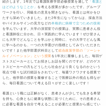
紹介します。1年次では看護医療学部必修授業を通して
「看護と
はどのようなことか」
を考える授業が多かったです。グループ
ワークを行い、同級生の意見を聞きながら、看護とは何かをひ
たすら深めていきました。また2年生になってからは、採血方法
やバイタルサインの見方などの
本格的に病棟で立つための技術
を学んでいます。大学の演習室での授業は、実際に患者さん役
と看護師役に分かれ、日々実践的に学んでいます！ぜひ皆さん
にも大学でどんなことを学ぶかと同時に、その大学でどんな風
に学べるのかも、一つの大学選びの指標としてみていただきた
いです！また他学部選択科目として
総合政策学部の「ソーシャ
ルイノベーション」という授業
を1年次に履修しました。毎回ゲ
ストスピーカーとしてお招きしお話を聞くのですが、どのゲス
トスピーカーの方もどうしたら社会がより良くなるのかという
視点で様々な試行錯誤をされていて、毎週ワクワクする授業で
した。他学部の授業を履修することで医療以外の視点も得なが
ら、毎日看護について考える日々がすごく楽しいです！
看護という職には正解がなく、患者さんが少しでも生きる希望
を持ち、心身ともに健康な状態に近づくために、その患者さん
に必要な看護を自分で考えることが必要だと授業から感じてい