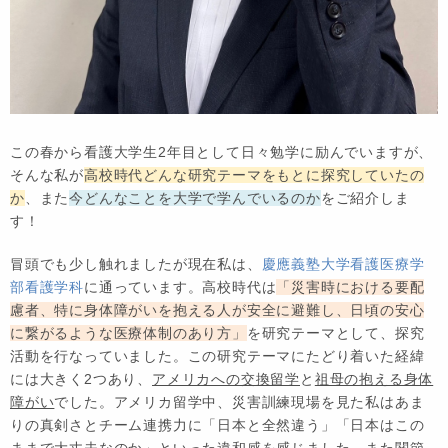
この春から看護大学生2年目として日々勉学に励んでいますが、
そんな私が
高校時代どんな研究テーマをもとに探究していたの
か
、また
今どんなことを大学で学んでいるのか
をご紹介しま
す！
冒頭でも少し触れましたが現在私は、
慶應義塾大学看護医療学
部看護学科
に通っています。高校時代は
「災害時における要配
慮者、特に身体障がいを抱える人が安全に避難し、日頃の安心
に繋がるような医療体制のあり方」
を研究テーマとして、探究
活動を行なっていました。この研究テーマにたどり着いた経緯
には大きく2つあり、
アメリカへの交換留学
と
祖母の抱える身体
障がい
でした。アメリカ留学中、災害訓練現場を見た私はあま
りの真剣さとチーム連携力に「日本と全然違う」「日本はこの
ままで大丈夫なのか」といった違和感を感じました。また関節