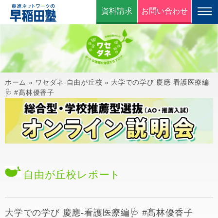
資料請求
お問い合わせ
ホーム
»
ワセダネ-自由が丘校
»
大学での学び 慶應-看護医療編
🩺 #髙林優香子
自由が丘校
レポート
大学での学び 慶應-看護医療編🩺 #髙林優香子