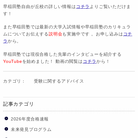
早稲田塾自由が丘校の詳しい情報は
コチラ
よりご覧いただけま
す！
また早稲田塾では最新の大学入試情報や早稲田塾のカリキュラ
ムについてお伝えする
説明会
も実施中です 。お申し込みは
コチ
ラ
から。
早稲田塾では現役合格した先輩のインタビューを紹介する
YouTube
を始めました！ 動画の閲覧は
コチラ
から！
カテゴリ：
受験に関するアドバイス
記事カテゴリ
2026年度合格速報
未来発見プログラム