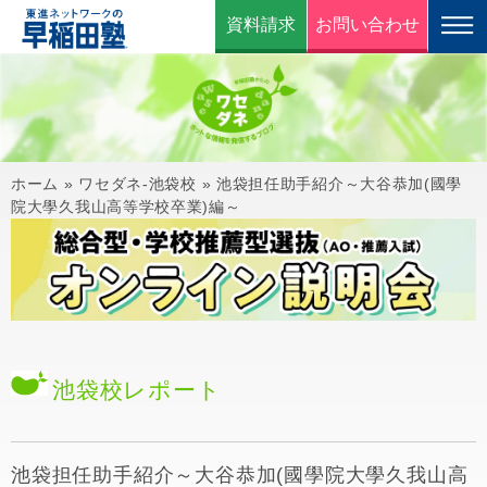
資料請求
お問い合わせ
ホーム
»
ワセダネ-池袋校
»
池袋担任助手紹介～大谷恭加(國學
院大學久我山高等学校卒業)編～
池袋校
レポート
池袋担任助手紹介～大谷恭加(國學院大學久我山高