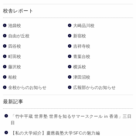
校舎レポート
池袋校
大崎品川校
自由が丘校
新宿校
四谷校
吉祥寺校
町田校
青葉台校
藤沢校
横浜校
柏校
津田沼校
全校からのお知らせ
広報部からのお知らせ
最新記事
「竹中平蔵 世界塾 世界を知るサマースクール in 香港」三日
目
【私の大学紹介】慶應義塾大学SFCの魅力編