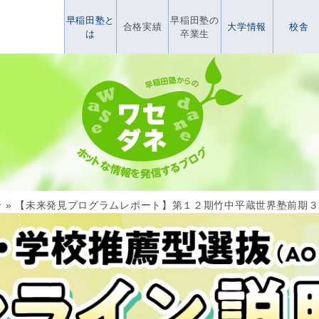
早稲田塾と
早稲田塾の
合格実績
大学情報
校舎
は
卒業生
せ
»
【未来発見プログラムレポート】第１２期竹中平蔵世界塾前期３