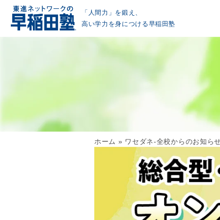
「人間力」を鍛え、
高い学力を身につける早稲田塾
ホーム
»
ワセダネ-全校からのお知ら