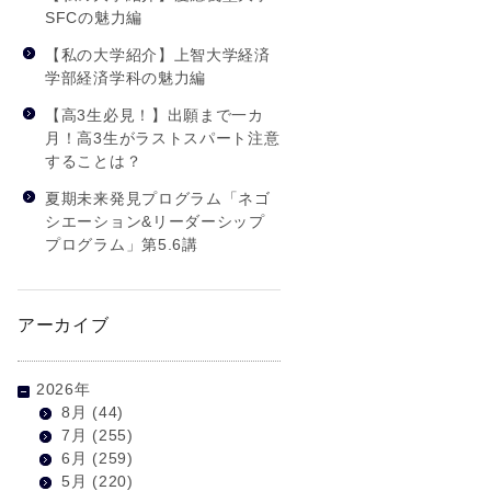
SFCの魅力編
【私の大学紹介】上智大学経済
学部経済学科の魅力編
【高3生必見！】出願まで一カ
月！高3生がラストスパート注意
することは？
夏期未来発見プログラム「ネゴ
シエーション&リーダーシップ
プログラム」第5.6講
アーカイブ
2026年
8月
(44)
7月
(255)
6月
(259)
5月
(220)