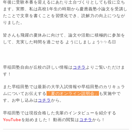
年後に受験本番を迎えるにあたり土台づくりとしても役に立ち
ます。実際、私は高校1年生の時期から慶應義塾小論文を受講し
たことで文章を書くことを習慣化でき、読解力の向上につなが
りました。
皆さんも飛躍の夏休みに向けて、論文や活動に積極的に参加を
して、充実した時間を過ごせる ようにしましょう✨✨💪🏻
早稲田塾自由が丘校の詳しい情報は
コチラ
よりご覧いただけま
す！
また早稲田塾では最新の大学入試情報や早稲田塾のカリキュラ
ムについてお伝えする
「夏のオンライン説明会」
も実施中で
す。お申し込みは
コチラ
から。
早稲田塾では現役合格した先輩のインタビューを紹介する
YouTube
を始めました！ 動画の閲覧は
コチラ
から！