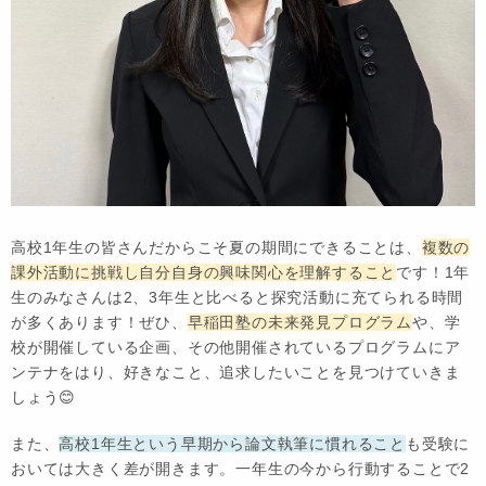
高校1年生の皆さんだからこそ夏の期間にできることは、
複数の
課外活動に挑戦し自分自身の興味関心を理解すること
です！1年
生のみなさんは2、3年生と比べると探究活動に充てられる時間
が多くあります！ぜひ、
早稲田塾の未来発見プログラム
や、学
校が開催している企画、その他開催されているプログラムにア
ンテナをはり、好きなこと、追求したいことを見つけていきま
しょう😊
また、
高校1年生という早期から論文執筆に慣れること
も受験に
おいては大きく差が開きます。一年生の今から行動することで2