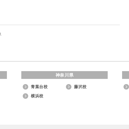
ス
神奈川県
青葉台校
藤沢校
横浜校