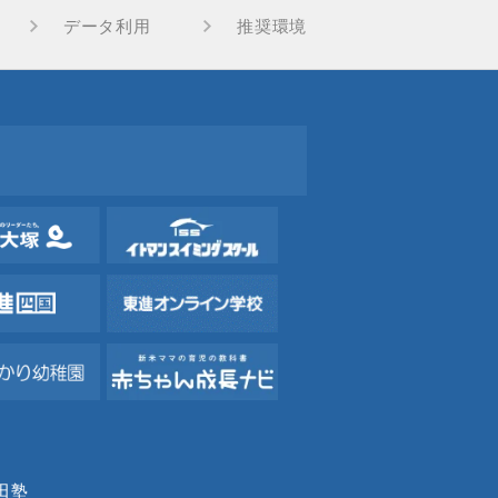
データ利用
推奨環境
田塾