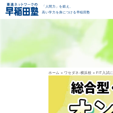
「人間力」を鍛え、
高い学力を身につける早稲田塾
ホーム
»
ワセダネ-横浜校
»
FIT入試