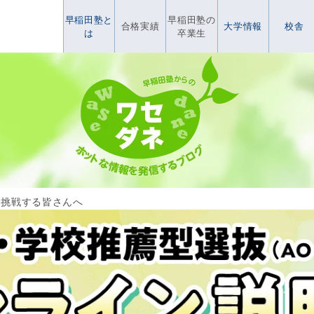
早稲田塾と
早稲田塾の
合格実績
大学情報
校舎
は
卒業生
に挑戦する皆さんへ