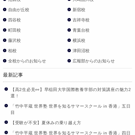
自由が丘校
新宿校
四谷校
吉祥寺校
町田校
青葉台校
藤沢校
横浜校
柏校
津田沼校
全校からのお知らせ
広報部からのお知らせ
最新記事
【高2生必見👀】早稲田大学国際教養学部の対策講座の魅力2
選！
「竹中平蔵 世界塾 世界を知るサマースクール in 香港」五日
目
【受験が不安】夏休みの乗り越え方
「竹中平蔵 世界塾 世界を知るサマースクール in 香港」四日