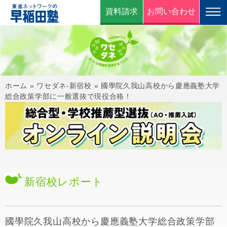
資料請求
お問い合わせ
ホーム
»
ワセダネ-新宿校
»
國學院久我山高校から慶應義塾大学
総合政策学部に一般選抜で現役合格！
新宿校
レポート
國學院久我山高校から慶應義塾大学総合政策学部