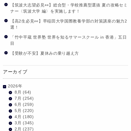
【筑波大志望必見👀】総合型・学校推薦型選抜 夏の攻略セミ
ナー〈筑波大学 編〉を実施します！
【高2生必見👀】早稲田大学国際教養学部の対策講座の魅力2
選！
「竹中平蔵 世界塾 世界を知るサマースクール in 香港」五日
目
【受験が不安】夏休みの乗り越え方
アーカイブ
2026年
8月
(64)
7月
(254)
6月
(259)
5月
(220)
4月
(180)
3月
(345)
2月
(237)