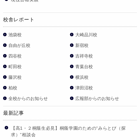
校舎レポート
池袋校
大崎品川校
自由が丘校
新宿校
四谷校
吉祥寺校
町田校
青葉台校
藤沢校
横浜校
柏校
津田沼校
全校からのお知らせ
広報部からのお知らせ
最新記事
【高1・２桐蔭生必見】桐蔭学園のための“みらとび（探
求）”相談会