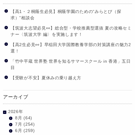
【高1・２桐蔭生必見】桐蔭学園のための“みらとび（探
求）”相談会
【筑波大志望必見👀】総合型・学校推薦型選抜 夏の攻略セミ
ナー〈筑波大学 編〉を実施します！
【高2生必見👀】早稲田大学国際教養学部の対策講座の魅力2
選！
「竹中平蔵 世界塾 世界を知るサマースクール in 香港」五日
目
【受験が不安】夏休みの乗り越え方
アーカイブ
2026年
8月
(64)
7月
(254)
6月
(259)