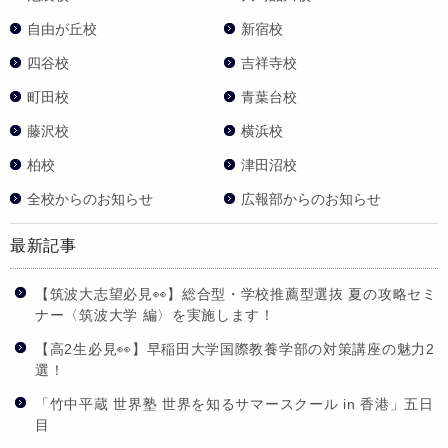
自由が丘校
新宿校
四谷校
吉祥寺校
町田校
青葉台校
藤沢校
横浜校
柏校
津田沼校
全校からのお知らせ
広報部からのお知らせ
最新記事
【筑波大志望必見👀】総合型・学校推薦型選抜 夏の攻略セミ
ナー〈筑波大学 編〉を実施します！
【高2生必見👀】早稲田大学国際教養学部の対策講座の魅力2
選！
「竹中平蔵 世界塾 世界を知るサマースクール in 香港」五日
目