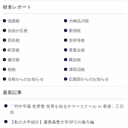
校舎レポート
池袋校
大崎品川校
自由が丘校
新宿校
四谷校
吉祥寺校
町田校
青葉台校
藤沢校
横浜校
柏校
津田沼校
全校からのお知らせ
広報部からのお知らせ
最新記事
「竹中平蔵 世界塾 世界を知るサマースクール in 香港」三日
目
【私の大学紹介】慶應義塾大学SFCの魅力編