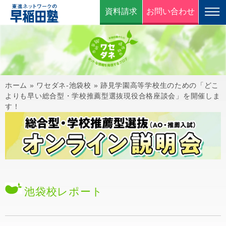
資料請求
お問い合わせ
ホーム
»
ワセダネ-池袋校
»
跡見学園高等学校生のための「どこ
よりも早い総合型・学校推薦型選抜現役合格座談会」を開催しま
す！
池袋校
レポート