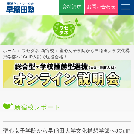
資料請求
お問い合わせ
ホーム
»
ワセダネ-新宿校
»
聖心女子学院から早稲田大学文化構
想学部へJCulP入試で現役合格！
新宿校
レポート
聖心女子学院から早稲田大学文化構想学部へJCulP