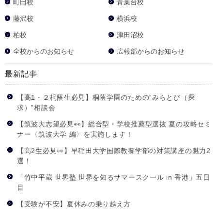
町田校
青葉台校
藤沢校
横浜校
柏校
津田沼校
全校からのお知らせ
広報部からのお知らせ
最新記事
【高1・２桐蔭生必見】桐蔭学園のための“みらとび（探
求）”相談会
【筑波大志望必見👀】総合型・学校推薦型選抜 夏の攻略セミ
ナー〈筑波大学 編〉を実施します！
【高2生必見👀】早稲田大学国際教養学部の対策講座の魅力2
選！
「竹中平蔵 世界塾 世界を知るサマースクール in 香港」五日
目
【受験が不安】夏休みの乗り越え方