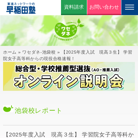
資料請求
お問い合わせ
ホーム
»
ワセダネ-池袋校
»
【2025年度入試 現高３生】 学習
院女子高等科からの現役合格速報！
池袋校
レポート
【2025年度入試 現高３生】 学習院女子高等科か