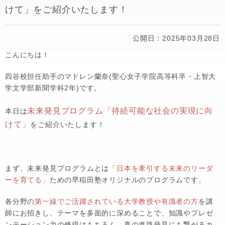
けて」をご紹介いたします！
公開日：2025年03月28日
こんにちは！
四谷校担任助手のマドレン蘭奈(聖心女子学院高等科卒・上智大
学文学部新聞学科2年)です。
未来発見プログラム「持続可能な社会の実現に向
本日は
けて」
をご紹介いたします！
まず、未来発見プログラムとは
「日本を牽引する未来のリーダ
ーを育てる」
ための早稲田塾オリジナルのプログラムです。
各分野の
第一線でご活躍されている大学教授や有識者の方
を講
師にお招きし、テーマを多面的に深めることで、知識やプレゼ
ンテーション力の修得はもちろん、真の進路発見にも繋がるカ