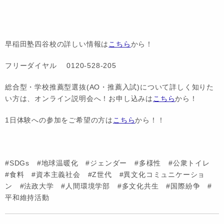
早稲田塾四谷校の詳しい情報は
こちら
から！
フリーダイヤル 0120-528-205
総合型・学校推薦型選抜(AO・推薦入試)について詳しく知りた
い方は、オンライン説明会へ！お申し込みは
こちら
から！
1日体験への参加をご希望の方は
こちら
から！！
#SDGs #地球温暖化 #ジェンダー #多様性 #公衆トイレ
#食料 #資本主義社会 #Z世代 #異文化コミュニケーショ
ン #法政大学 #人間環境学部 #多文化共生 #国際紛争 #
平和維持活動