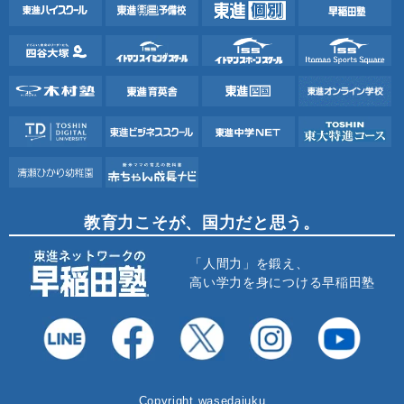
教育力こそが、国力だと思う。
「人間力」を鍛え、
高い学力を身につける早稲田塾
Copyright wasedajuku