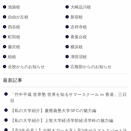
池袋校
大崎品川校
自由が丘校
新宿校
四谷校
吉祥寺校
町田校
青葉台校
藤沢校
横浜校
柏校
津田沼校
全校からのお知らせ
広報部からのお知らせ
最新記事
「竹中平蔵 世界塾 世界を知るサマースクール in 香港」三日
目
【私の大学紹介】慶應義塾大学SFCの魅力編
【私の大学紹介】上智大学経済学部経済学科の魅力編
【高3生必見！】出願まで一カ月！高3生がラストスパート注