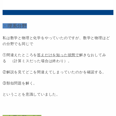
・理系分野
私は
数学と物理と化学
を
やっていたのですが、数学と物理はど
の分野でも同じで
①間違えたところを
答えだけを知った状態で
解きなおしてみ
る （計算ミスだった場合は終わり）。
②
解説
を見てどこを間違えてしまっていたのかを確認する。
③
類似問題
を解く。
ということを意識していました。