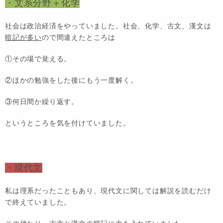
・文系分野＋化学
社会は
政治経済
をやっていました。社会、化学、古文、漢文は
暗記が多い
ので間違えたところは
①
その場で
覚える。
②ほかの勉強をした後に
もう一度解く
。
③何日間か
繰り返す
。
というところを気を付けていました。
・現代文
私は理系だったこともあり、現代文に関しては解説を読むだけ
で終えていました。