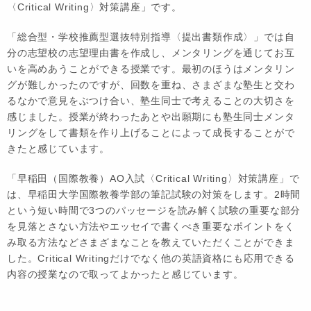
〈Critical Writing〉対策講座」です。
「総合型・学校推薦型選抜特別指導〈提出書類作成〉」では自
分の志望校の志望理由書を作成し、メンタリングを通じてお互
いを高めあうことができる授業です。最初のほうはメンタリン
グが難しかったのですが、回数を重ね、さまざまな塾生と交わ
るなかで意見をぶつけ合い、塾生同士で考えることの大切さを
感じました。授業が終わったあとや出願期にも塾生同士メンタ
リングをして書類を作り上げることによって成長することがで
きたと感じています。
「早稲田（国際教養）AO入試〈Critical Writing〉対策講座」で
は、早稲田大学国際教養学部の筆記試験の対策をします。2時間
という短い時間で3つのパッセージを読み解く試験の重要な部分
を見落とさない方法やエッセイで書くべき重要なポイントをく
み取る方法などさまざまなことを教えていただくことができま
した。Critical Writingだけでなく他の英語資格にも応用できる
内容の授業なので取ってよかったと感じています。