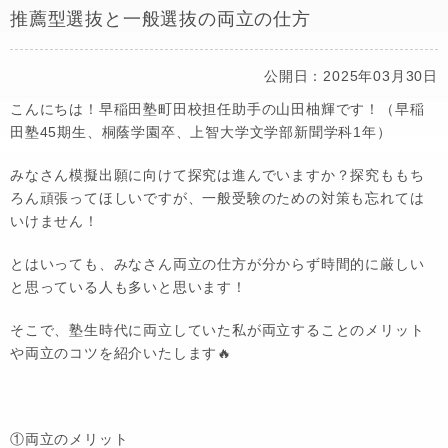
推薦型選抜と一般選抜の両立の仕方
公開日：2025年03月30日
こんにちは！早稲田塾町田校担任助手の山田柚輝です！（早稲
田塾45期生、桐蔭学園卒、上智大学文学部新聞学科1年）
みなさん模擬出願に向けて探究は進んでいますか？探究ももち
ろん頑張ってほしいですが、一般受験のための対策も忘れては
いけません！
とはいっても、みなさん両立の仕方が分からず時間的に厳しい
と思っている人も多いと思います！
そこで、塾生時代に両立していた私が両立することのメリット
や両立のコツを紹介いたします🔥
①両立のメリット