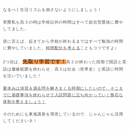
なるべく生活リズムを崩さないようにしましょう！
実際私も高３の時は学校以外の時間はすべて総合型選抜に費や
してました。
逆に言えば、起きてから学校が終わるまではすべて勉強の時間
に費やしていました。
時間配分を考える
こともコツですよ♪
先取り学習です！
2つ目は、
高２が終わった段階で国語と英
語は履修範囲を終わらせ、高３は社会（世界史）と英語に時間
を注いでいました！
夏休みは演習＆過去問を解きまくる時期にしたいので、そこま
でに基礎事項を終わらせて入試問題に立ち向かっていく盤石な
体制を整えましょう！
そのためにも東進講座を用意しているので、じゃんじゃん活用
してくださいネ！