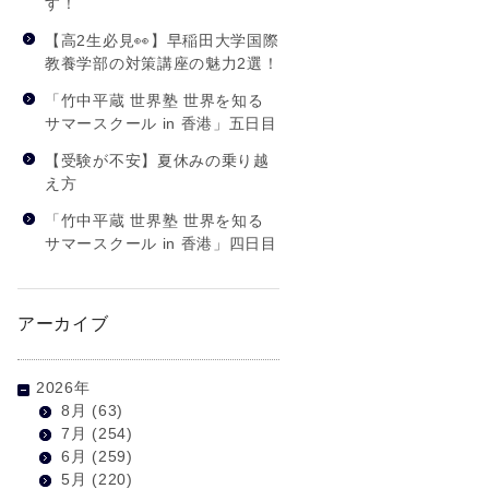
す！
【高2生必見👀】早稲田大学国際
教養学部の対策講座の魅力2選！
「竹中平蔵 世界塾 世界を知る
サマースクール in 香港」五日目
【受験が不安】夏休みの乗り越
え方
「竹中平蔵 世界塾 世界を知る
サマースクール in 香港」四日目
アーカイブ
2026年
8月
(63)
7月
(254)
6月
(259)
5月
(220)