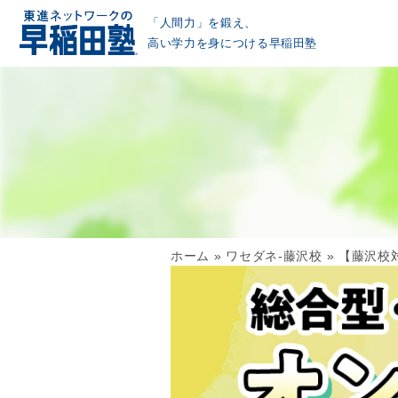
「人間力」を鍛え、
高い学力を身につける早稲田塾
ホーム
»
ワセダネ-藤沢校
»
【藤沢校対