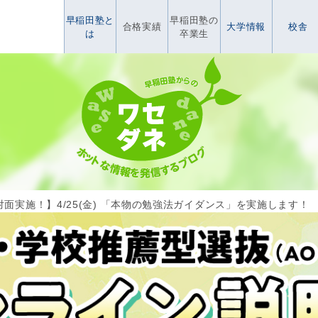
早稲田塾と
早稲田塾の
合格実績
大学情報
校舎
は
卒業生
面実施！】4/25(金) 「本物の勉強法ガイダンス」を実施します！