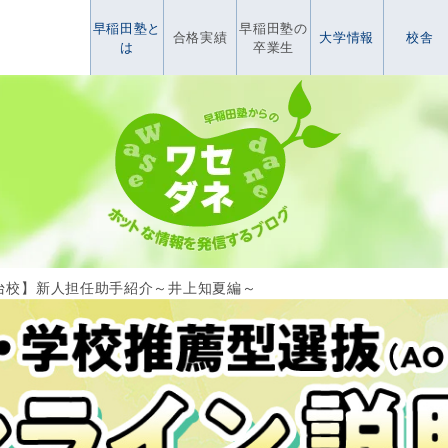
早稲田塾と
早稲田塾の
合格実績
大学情報
校舎
は
卒業生
台校】新人担任助手紹介～井上知夏編～