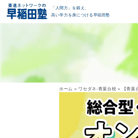
「人間力」を鍛え、
高い学力を身につける早稲田塾
ホーム
»
ワセダネ-青葉台校
»
【青葉