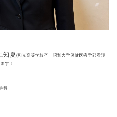
上知夏
(和光高等学校卒、昭和大学保健医療学部看護
します！
学科