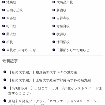
池袋校
大崎品川校
自由が丘校
新宿校
四谷校
吉祥寺校
町田校
青葉台校
藤沢校
横浜校
柏校
津田沼校
全校からのお知らせ
広報部からのお知らせ
最新記事
【私の大学紹介】慶應義塾大学SFCの魅力編
【私の大学紹介】上智大学経済学部経済学科の魅力編
【高3生必見！】出願まで一カ月！高3生がラストスパート注
意することは？
夏期未来発見プログラム「ネゴシエーション&リーダーシッ