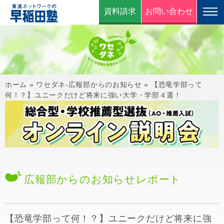
資料請求
お問い合わせ
ホーム
»
ワセダネ-広報部からのお知らせ
»
【恐竜学部って
何！？】ユニークだけど将来に強い大学・学部４選！
広報部からのお知らせ
レポート
【恐竜学部って何！？】ユニークだけど将来に強