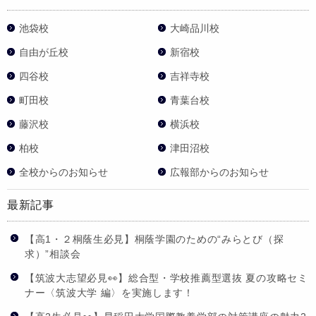
池袋校
大崎品川校
自由が丘校
新宿校
四谷校
吉祥寺校
町田校
青葉台校
藤沢校
横浜校
柏校
津田沼校
全校からのお知らせ
広報部からのお知らせ
最新記事
【高1・２桐蔭生必見】桐蔭学園のための“みらとび（探
求）”相談会
【筑波大志望必見👀】総合型・学校推薦型選抜 夏の攻略セミ
ナー〈筑波大学 編〉を実施します！