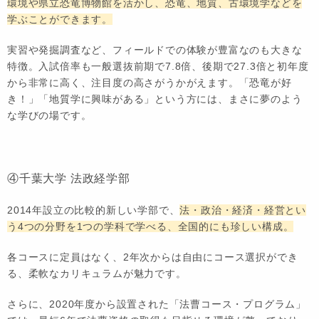
環境や県立恐竜博物館を活かし、恐竜、地質、古環境学などを
学ぶことができます。
実習や発掘調査など、フィールドでの体験が豊富なのも大きな
特徴。入試倍率も一般選抜前期で7.8倍、後期で27.3倍と初年度
から非常に高く、注目度の高さがうかがえます。「恐竜が好
き！」「地質学に興味がある」という方には、まさに夢のよう
な学びの場です。
④千葉大学 法政経学部
2014年設立の比較的新しい学部で、
法・政治・経済・経営とい
う4つの分野を1つの学科で学べる、全国的にも珍しい構成。
各コースに定員はなく、2年次からは自由にコース選択ができ
る、柔軟なカリキュラムが魅力です。
さらに、2020年度から設置された「法曹コース・プログラム」