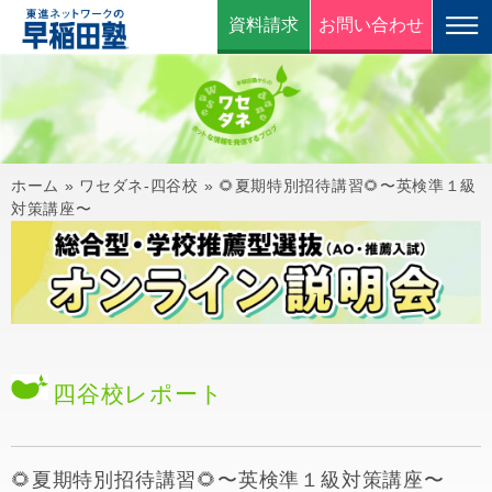
資料請求
お問い合わせ
ホーム
»
ワセダネ-四谷校
»
🌻夏期特別招待講習🌻〜英検準１級
対策講座〜
四谷校
レポート
🌻夏期特別招待講習🌻〜英検準１級対策講座〜