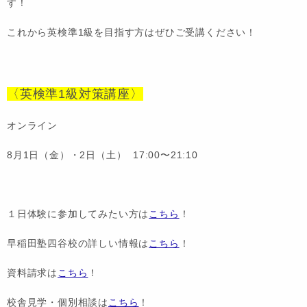
す！
これから英検準1級を目指す方はぜひご受講ください！
〈英検準1級対策講座〉
オンライン
8月1日（金）・2日（土） 17:00〜21:10
１日体験に参加してみたい方は
こちら
！
早稲田塾四谷校の詳しい情報は
こちら
！
資料請求は
こちら
！
校舎見学・個別相談は
こちら
！